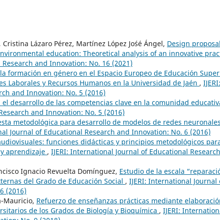
Cristina Lázaro Pérez, Martínez López Jo´sé Ángel,
Design proposa
nvironmental education: Theoretical analysis of an innovative prac
al Research and Innovation: No. 16 (2021)
la formación en género en el Espacio Europeo de Educación Super
ones Laborales y Recursos Humanos en la Universidad de Jaén
,
IJERI
rch and Innovation: No. 5 (2016)
 el desarrollo de las competencias clave en la comunidad educati
l Research and Innovation: No. 5 (2016)
sta metodológica para desarrollo de modelos de redes neuronale
onal Journal of Educational Research and Innovation: No. 6 (2016)
udiovisuales: funciones didácticas y principios metodológicos par
 y aprendizaje
,
IJERI: International Journal of Educational Researc
ncisco Ignacio Revuelta Domínguez,
Estudio de la escala “reparaci
xternas del Grado de Educación Social
,
IJERI: International Journal 
6 (2016)
a-Mauricio,
Refuerzo de enseñanzas prácticas mediante elaboració
rsitarios de los Grados de Biología y Bioquímica
,
IJERI: Internation