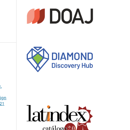
.
sign
 21