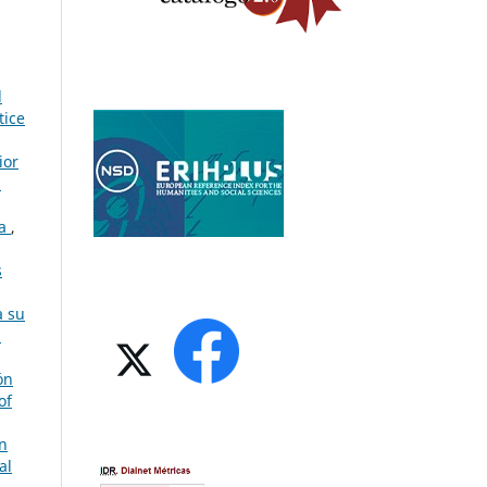
l
tice
ior
:
va
,
s
a su
h
ón
of
n
al