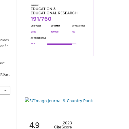
enidos
mación
 and
ERI/art
4.9
2023
CiteScore