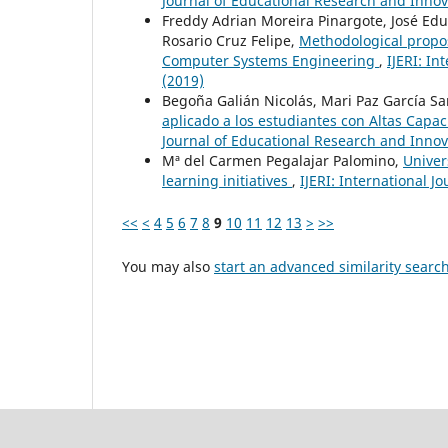
Journal of Educational Research and Innov
Freddy Adrian Moreira Pinargote, José Edu
Rosario Cruz Felipe,
Methodological propos
Computer Systems Engineering
,
IJERI: In
(2019)
Begoña Galián Nicolás, Mari Paz García S
aplicado a los estudiantes con Altas Capa
Journal of Educational Research and Innov
Mª del Carmen Pegalajar Palomino,
Univer
learning initiatives
,
IJERI: International J
<<
<
4
5
6
7
8
9
10
11
12
13
>
>>
You may also
start an advanced similarity searc