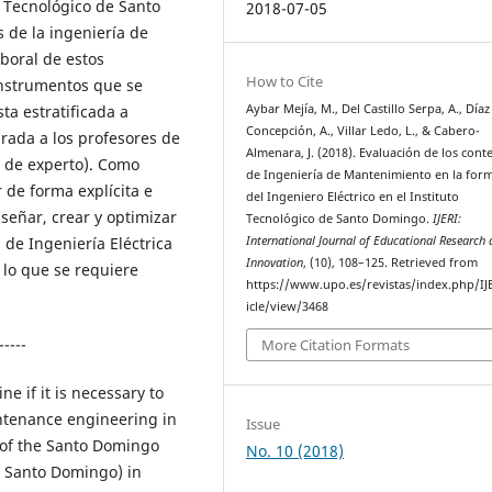
o Tecnológico de Santo
2018-07-05
 de la ingeniería de
boral de estos
How to Cite
instrumentos que se
ta estratificada a
Aybar Mejía, M., Del Castillo Serpa, A., Díaz
Concepción, A., Villar Ledo, L., & Cabero-
urada a los profesores de
Almenara, J. (2018). Evaluación de los cont
a de experto). Como
de Ingeniería de Mantenimiento en la for
 de forma explícita e
del Ingeniero Eléctrico en el Instituto
señar, crear y optimizar
Tecnológico de Santo Domingo.
IJERI:
de Ingeniería Eléctrica
International Journal of Educational Research
Innovation
, (10), 108–125. Retrieved from
 lo que se requiere
https://www.upo.es/revistas/index.php/IJ
icle/view/3468
-----
More Citation Formats
e if it is necessary to
ntenance engineering in
Issue
r of the Santo Domingo
No. 10 (2018)
e Santo Domingo) in