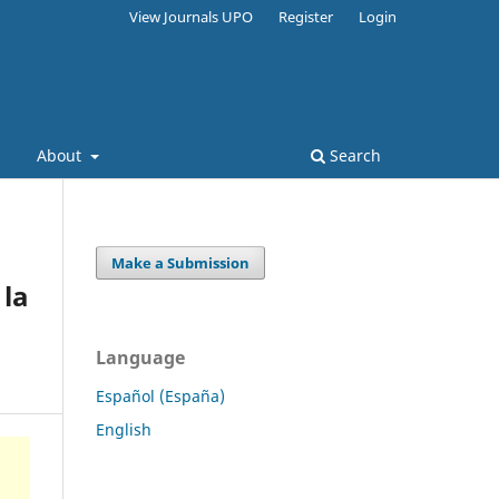
View Journals UPO
Register
Login
s
About
Search
Make a Submission
 la
Language
Español (España)
English