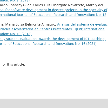
ation: No. 9 (2018)
ardo Chancay Giler, Carlos Luis Pinargote Navarrete, Marely del
al for software development in degree projects in the specialty of
ternational Journal of Educational Research and Innovation: No. 12
anz, María Luisa Belmonte Almagro,
Análisis del sistema de evaluac
cidades escolarizados en Centros Preferentes
,
IJERI: International
ation: No. 10 (2018)
sity student evaluation towards the development of ICT teaching-
ournal of Educational Research and Innovation: No. 16 (2021)
h
for this article.