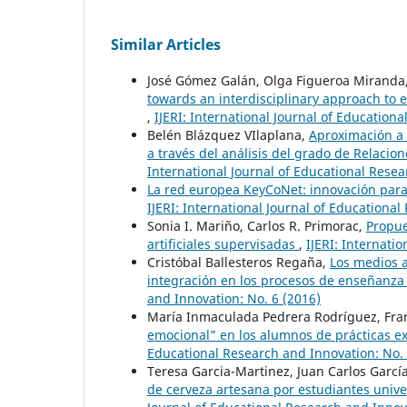
Similar Articles
José Gómez Galán, Olga Figueroa Miranda, 
towards an interdisciplinary approach to e
,
IJERI: International Journal of Education
Belén Blázquez VIlaplana,
Aproximación a 
a través del análisis del grado de Relaci
International Journal of Educational Resea
La red europea KeyCoNet: innovación para
IJERI: International Journal of Educationa
Sonia I. Mariño, Carlos R. Primorac,
Propue
artificiales supervisadas
,
IJERI: Internati
Cristóbal Ballesteros Regaña,
Los medios a
integración en los procesos de enseñanza
and Innovation: No. 6 (2016)
María Inmaculada Pedrera Rodríguez, Fra
emocional” en los alumnos de prácticas e
Educational Research and Innovation: No. 
Teresa Garcia-Martinez, Juan Carlos Garcí
de cerveza artesana por estudiantes unive