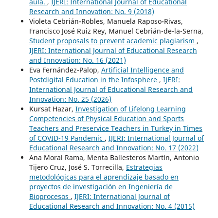
aula.
,
IJERI: International Journal of Educational
Research and Innovation: No. 9 (2018)
Violeta Cebrián-Robles, Manuela Raposo-Rivas,
Francisco José Ruiz Rey, Manuel Cebrián-de-la-Serna,
Student proposals to prevent academic plagiarism
,
IJERI: International Journal of Educational Research
and Innovation: No. 16 (2021)
Eva Fernández-Palop,
Artificial Intelligence and
Postdigital Education in the Infosphere
,
IJERI:
International Journal of Educational Research and
Innovation: No. 25 (2026)
Kursat Hazar,
Investigation of Lifelong Learning
Competencies of Physical Education and Sports
Teachers and Preservice Teachers in Turkey in Times
of COVID-19 Pandemic
,
IJERI: International Journal of
Educational Research and Innovation: No. 17 (2022)
Ana Moral Rama, Menta Ballesteros Martín, Antonio
Tijero Cruz, José S. Torrecilla,
Estrategias
metodológicas para el aprendizaje basado en
proyectos de investigación en Ingeniería de
Bioprocesos
,
IJERI: International Journal of
Educational Research and Innovation: No. 4 (2015)