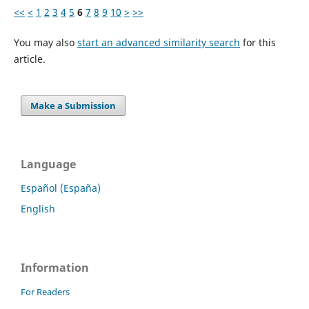
<<
<
1
2
3
4
5
6
7
8
9
10
>
>>
You may also
start an advanced similarity search
for this
article.
Make a Submission
Language
Español (España)
English
Information
For Readers