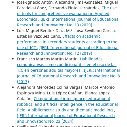
José-Ignacio Antón, Alexandra Jima-González, Miguel
Paradela-López, Fernando Pinto Hernández,
The use
of tools for comprehensive evaluation in Applied
Economics
,
IJERI: International Journal of Educational
Research and Innovation: No. 13 (2020)
Luis Miguel Benítez Díaz, M.ª Luisa Sevillano García,
Esteban Vázquez Cano,
Effects on academic
performance in secondary students according to the
use of ICT
,
IJERI: International Journal of Educational
Research and Innovation: No. 12 (2019)
Francisco Marcos Martín Martín,
Habilidades
comunicativas como condicionantes en el uso de las
TIC en personas adultas mayores
,
IJERI: International
Journal of Educational Research and Innovation: No. 8
(2017)
Alejandra Mercedes Colina Vargas, Marcos Antonio
Espinoza Mina, Luis López Catálan, Blanca López
Catalán,
Computational intelligence, educational
robotics, and artificial intelligence in the educational
field. A bibliometric study and thematic modelling
,
IJERI: International Journal of Educational Research
and Innovation: No. 22 (2024)
Emilio José Delgado-Algarra, José Antonio Vela-