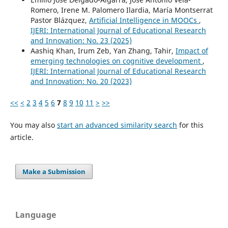
Romero, Irene M. Palomero Ilardia, María Montserrat
Pastor Blázquez,
Artificial Intelligence in MOOCs
,
IJERI: International Journal of Educational Research
and Innovation: No. 23 (2025)
Aashiq Khan, Irum Zeb, Yan Zhang, Tahir,
Impact of
emerging technologies on cognitive development
,
IJERI: International Journal of Educational Research
and Innovation: No. 20 (2023)
<<
<
2
3
4
5
6
7
8
9
10
11
>
>>
You may also
start an advanced similarity search
for this
article.
Make a Submission
Language