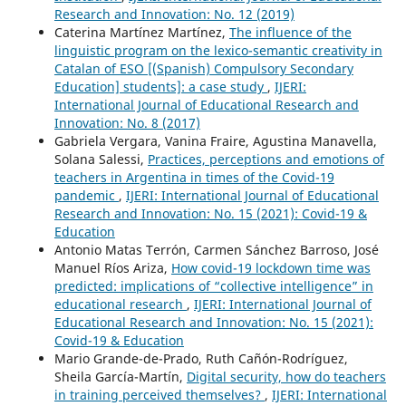
Research and Innovation: No. 12 (2019)
Caterina Martínez Martínez,
The influence of the
linguistic program on the lexico-semantic creativity in
Catalan of ESO [(Spanish) Compulsory Secondary
Education] students]: a case study
,
IJERI:
International Journal of Educational Research and
Innovation: No. 8 (2017)
Gabriela Vergara, Vanina Fraire, Agustina Manavella,
Solana Salessi,
Practices, perceptions and emotions of
teachers in Argentina in times of the Covid-19
pandemic
,
IJERI: International Journal of Educational
Research and Innovation: No. 15 (2021): Covid-19 &
Education
Antonio Matas Terrón, Carmen Sánchez Barroso, José
Manuel Ríos Ariza,
How covid-19 lockdown time was
predicted: implications of “collective intelligence” in
educational research
,
IJERI: International Journal of
Educational Research and Innovation: No. 15 (2021):
Covid-19 & Education
Mario Grande-de-Prado, Ruth Cañón-Rodríguez,
Sheila García-Martín,
Digital security, how do teachers
in training perceived themselves?
,
IJERI: International