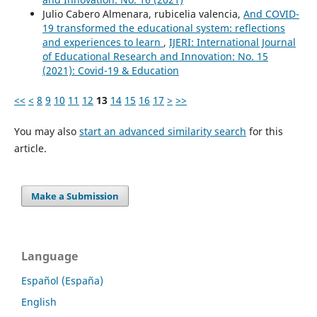
Julio Cabero Almenara, rubicelia valencia,
And COVID-
19 transformed the educational system: reflections
and experiences to learn
,
IJERI: International Journal
of Educational Research and Innovation: No. 15
(2021): Covid-19 & Education
<<
<
8
9
10
11
12
13
14
15
16
17
>
>>
You may also
start an advanced similarity search
for this
article.
Make a Submission
Language
Español (España)
English