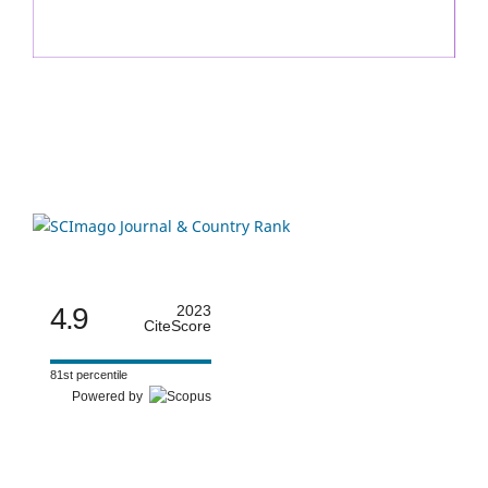
4.9
2023
CiteScore
81st percentile
Powered by