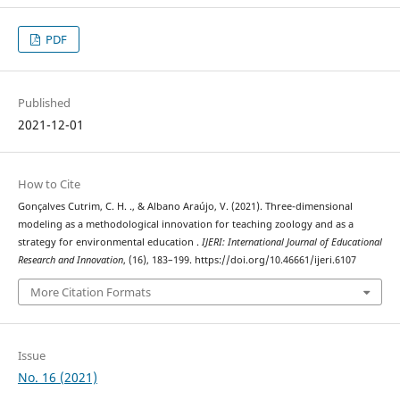
PDF
Published
2021-12-01
How to Cite
Gonçalves Cutrim, C. H. ., & Albano Araújo, V. (2021). Three-dimensional
modeling as a methodological innovation for teaching zoology and as a
strategy for environmental education .
IJERI: International Journal of Educational
Research and Innovation
, (16), 183–199. https://doi.org/10.46661/ijeri.6107
More Citation Formats
Issue
No. 16 (2021)