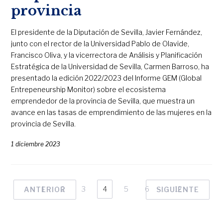
provincia
El presidente de la Diputación de Sevilla, Javier Fernández,
junto con el rector de la Universidad Pablo de Olavide,
Francisco Oliva, y la vicerrectora de Análisis y Planificación
Estratégica de la Universidad de Sevilla, Carmen Barroso, ha
presentado la edición 2022/2023 del Informe GEM (Global
Entrepeneurship Monitor) sobre el ecosistema
emprendedor de la provincia de Sevilla, que muestra un
avance en las tasas de emprendimiento de las mujeres en la
provincia de Sevilla.
1 diciembre 2023
1
2
3
4
5
6
…
12
ANTERIOR
SIGUIENTE