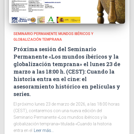
SEMINARIO PERMANENTE MUNDOS IBÉRICOS Y
GLOBALIZACIÓN TEMPRANA
Próxima sesión del Seminario
Permanente «Los mundos ibéricos y la
globalización temprana» el lunes 23 de
marzo a las 18:00 h. (CEST): Cuando la
historia entra en el cine: el
asesoramiento histórico en películas y
series.
El próximo lunes 23 de marzo de 2026, a las 18:00 horas
(CEST), contaremos con una nueva edición del
Seminario Permanente «Los mundos ibéricos y la
globalización temprana» titulada «Cuando la historia
entra en el
Leer más…