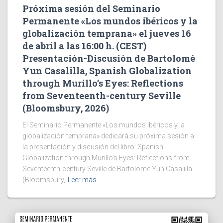
Próxima sesión del Seminario
Permanente «Los mundos ibéricos y la
globalización temprana» el jueves 16
de abril a las 16:00 h. (CEST)
Presentación-Discusión de Bartolomé
Yun Casalilla, Spanish Globalization
through Murillo’s Eyes: Reflections
from Seventeenth-century Seville
(Bloomsbury, 2026)
El Seminario Permanente «Los mundos ibéricos y la
globalización temprana» dedicará su próxima sesión a
la presentación y discusión del libro: Spanish
Globalization through Murillo’s Eyes: Reflections from
Seventeenth-century Seville de Bartolomé Yun Casalilla
(Bloomsbury,
Leer más…