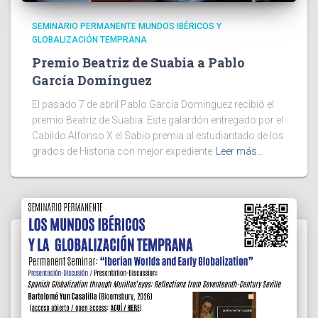
SEMINARIO PERMANENTE MUNDOS IBÉRICOS Y
GLOBALIZACIÓN TEMPRANA
Premio Beatriz de Suabia a Pablo
García Domínguez
El pasado 7 de abril Pablo García Domínguez recibió el
premio Beatriz de Suabia. Este galardón entregado por el
Cabildo Alfonso X el Sabio premia al estudiantado de los
grados de Historia con mejor expediente
Leer más…