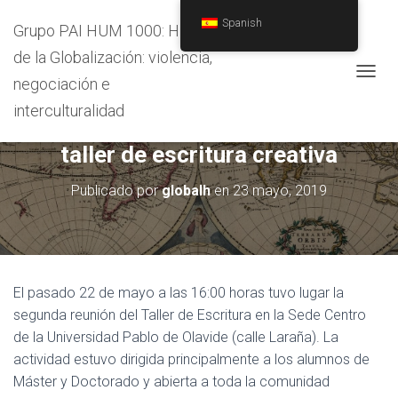
Spanish
Grupo PAI HUM 1000: Historia
de la Globalización: violencia,
negociación e
C
A
interculturalidad
22/05/2019 Segunda reunión del
M
B
taller de escritura creativa
I
A
R
Publicado por
globalh
en
23 mayo, 2019
M
O
D
O
D
E
El pasado 22 de mayo a las 16:00 horas tuvo lugar la
N
segunda reunión del Taller de Escritura en la Sede Centro
A
de la Universidad Pablo de Olavide (calle Laraña). La
V
E
actividad estuvo dirigida principalmente a los alumnos de
G
Máster y Doctorado y abierta a toda la comunidad
A