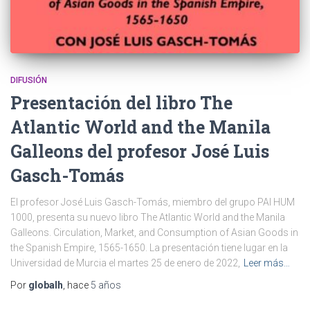
DIFUSIÓN
Presentación del libro The
Atlantic World and the Manila
Galleons del profesor José Luis
Gasch-Tomás
El profesor José Luis Gasch-Tomás, miembro del grupo PAI HUM
1000, presenta su nuevo libro The Atlantic World and the Manila
Galleons. Circulation, Market, and Consumption of Asian Goods in
the Spanish Empire, 1565-1650. La presentación tiene lugar en la
Universidad de Murcia el martes 25 de enero de 2022,
Leer más…
Por
globalh
, hace
5 años