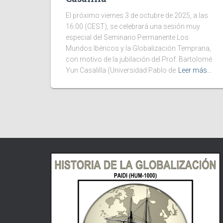
El próximo viernes 3 de octubre de 2025, a las
16:00 (CEST), se celebrará una sesión muy
especial del Seminario Permanente Los
Mundos Ibéricos y la Globalización Temprana,
con motivo de la jubilación del Prof. Bartolomé
Yun Casalilla (Universidad Pablo de
Leer más…