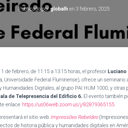
Publicado por
globalh
en
3 febrero, 2025
1 de febrero, de 11:15 a 13:15 horas, el profesor
Luciano
ria, Universidade Federal Fluminense), ofrece un seminario 
 y Humanidades Digitales, al grupo PAI HUM 1000, y otras
Sala de Telepresencia del Edificio 6.
El evento también p
nte enlace:
https://us06web.zoom.us/j/82879365155
.
 presentará el sitio web
Impressões Rebeldes
(Impresiones
yectos de historia pública y humanidades digitales en Améri