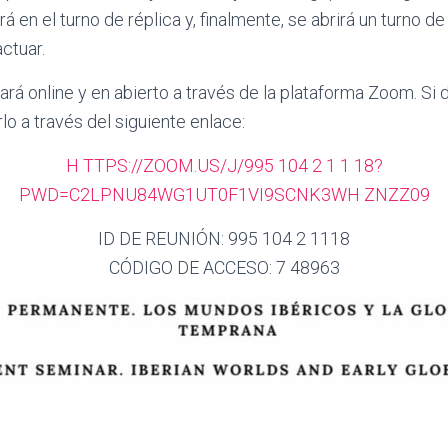
 en el turno de réplica y, finalmente, se abrirá un turno de
ctuar.
rá online y en abierto a través de la plataforma Zoom. Si d
lo a través del siguiente enlace:
H TTPS://ZOOM.US/J/995 104 2 1 1 18?
PWD=C2LPNU84WG1UT0F1VI9SCNK3WH ZNZZ09
ID DE REUNIÓN: 995 104 2 1118
CÓDIGO DE ACCESO: 7 48963