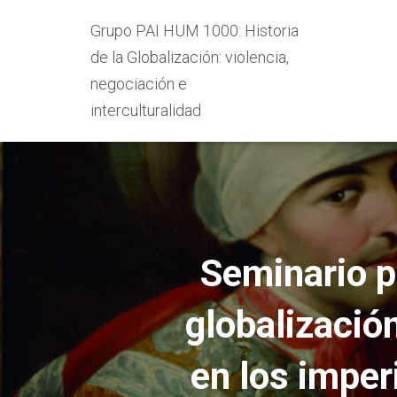
Grupo PAI HUM 1000: Historia
de la Globalización: violencia,
negociación e
interculturalidad
Seminario p
globalizació
en los imper