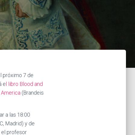
l próximo 7 de
á e
l libro Blood and
n America
(Brandeis
ar a las 18:00
C, Madrid) y de
 el profesor