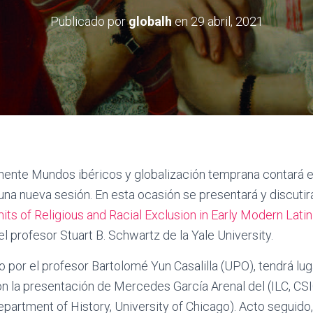
Publicado por
globalh
en
29 abril, 2021
nente Mundos ibéricos y globalización temprana contará e
a nueva sesión. En esta ocasión se presentará y discutir
its of Religious and Racial Exclusion in Early Modern Lati
l profesor Stuart B. Schwartz de la Yale University.
 por el profesor Bartolomé Yun Casalilla (UPO), tendrá lug
n la presentación de Mercedes García Arenal del (ILC, CSI
partment of History, University of Chicago). Acto seguido,