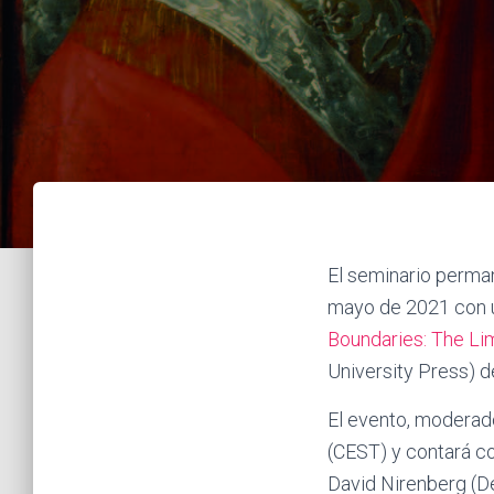
El seminario perma
mayo de 2021 con un
Boundaries: The Lim
University Press) de
El evento, moderado
(CEST) y contará co
David Nirenberg (De