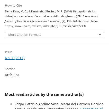
How to Cite
Sierra Daza, M. C., & Fernández Sánchez, M. R. (2016). Percepción de los
videojuegos en educación social: una visión de género.
IJERI: International
Journal of Educational Research and Innovation
, (7), 135–148. Retrieved from
https://www.upo.es/revistas/index.php/IJERI/article/view/2308
More Citation Formats
Issue
No. 7 (2017)
Section
Artículos
Most read articles by the same author(s)
Edgar Patricio Andino Sosa, María del Carmen Garrido
Arroyo, María Rosa Fernández Sánchez,
Generation of