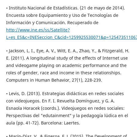
• Instituto Nacional de Estadísticas. (21 de mayo de 2014).
Encuesta sobre Equipamiento y Uso de Tecnologías de
Información y Comunicación. Recuperado de
http://www.ine.es/ss/Satellite?
L=es_ES&c=INESeccion_C&cid=1259925530071&p=12547351106
• Jackson, L. I., Eye, A. V., Witt, E. A., Zhao, Y., & Fitzgerald, H.
E. (2011). A longitudinal study of the effects of Internet use
and videogame playing on academic performance and the
roles of gender, race and income in these relationships.
Computers in Human Behavior, 27(1), 228-239.
• Levis, D. (2013). Estrategias didácticas en redes sociales
con videojuegos. En F. I. Revuelta Domínguez, y G. A.
Esnaola Horacek (coords.). Videojuegos en redes sociales:
Perspectivas del "edutainment" y la pedagogía lúdica en el
aula (pp. 41-72). Barcelona: Laertes.
• Marín-Díaz, V., & Figeroa, F. J. (2015). The Development of