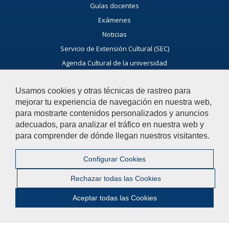
Guías docentes
Exámenes
Noticias
Servicio de Extensión Cultural (SEC)
Agenda Cultural de la universidad
Ayúdanos a Mejorar
Usamos cookies y otras técnicas de rastreo para
El acceso al buzón exclusivamente se hará en caso de querer
mejorar tu experiencia de navegación en nuestra web,
plantear cuestiones que se puedan calificar como incidencia,
para mostrarte contenidos personalizados y anuncios
reclamación o sugerencia
adecuados, para analizar el tráfico en nuestra web y
para comprender de dónde llegan nuestros visitantes.
Acceso al Buzón IRSF
Configurar Cookies
Rechazar todas las Cookies
Aceptar todas las Cookies
© 2026 Universidad Pablo de Olavide - Facultad de Derecho
Contactar
|
Aviso Legal
|
Privacidad
|
Mapa web