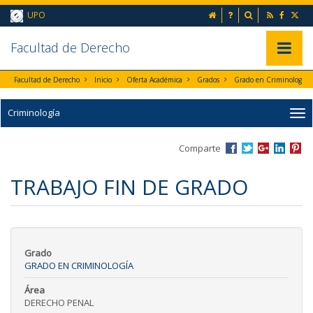
Ir al contenido principal de la página (alt + s)
inicio
Preguntas frecuent
Buscador
UPO
Ir a la cabecera de la página (alt + c)
Ir al pie de la página (alt + p)
Ir al menú principal (alt + u)
Faculta
d de Derecho
Mostrar/
Facultad de Derecho
Inicio
Oferta Académica
Grados
Grado en Criminología
Criminología
Comparte
TRABAJO FIN DE GRADO
Grado
GRADO EN CRIMINOLOGÍA
Área
DERECHO PENAL