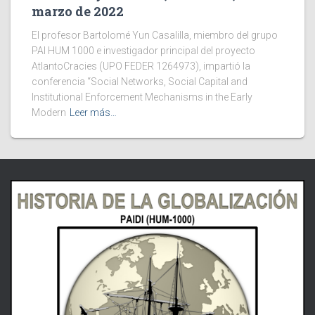
marzo de 2022
El profesor Bartolomé Yun Casalilla, miembro del grupo
PAI HUM 1000 e investigador principal del proyecto
AtlantoCracies (UPO FEDER 1264973), impartió la
conferencia “Social Networks, Social Capital and
Institutional Enforcement Mechanisms in the Early
Modern
Leer más…