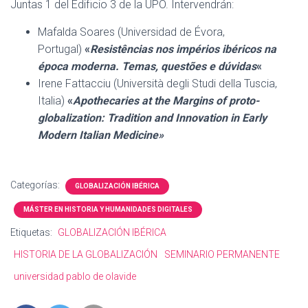
Juntas 1 del Edificio 3 de la UPO. Intervendrán:
C
I
Mafalda Soares (Universidad de Évora,
Ó
N
Portugal)
«
Resistências nos impérios ibéricos na
época moderna. Temas, questões e dúvidas
«
Irene Fattacciu (Università degli Studi della Tuscia,
Italia)
«
Apothecaries at the Margins of proto-
globalization: Tradition and Innovation in Early
Modern Italian
Medicine»
Categorías:
GLOBALIZACIÓN IBÉRICA
MÁSTER EN HISTORIA Y HUMANIDADES DIGITALES
Etiquetas:
GLOBALIZACIÓN IBÉRICA
HISTORIA DE LA GLOBALIZACIÓN
SEMINARIO PERMANENTE
universidad pablo de olavide