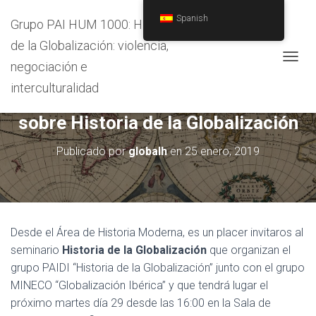
Spanish
Grupo PAI HUM 1000: Historia
de la Globalización: violencia,
negociación e
C
A
interculturalidad
29/01/2019 Seminario permanente
M
B
sobre Historia de la Globalización
I
A
R
Publicado por
globalh
en
25 enero, 2019
M
O
D
O
D
E
Desde el Área de Historia Moderna, es un placer invitaros al
N
seminario
Historia de la Globalización
que organizan el
A
grupo PAIDI “Historia de la Globalización” junto con el grupo
V
E
MINECO “Globalización Ibérica” y que tendrá lugar el
G
próximo martes día 29 desde las 16:00 en la Sala de
A