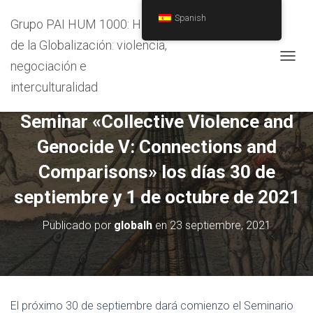
Spanish
Grupo PAI HUM 1000: Historia
de la Globalización: violencia,
negociación e
C
A
interculturalidad
Quinta edición del International
M
B
Seminar «Collective Violence and
I
A
Genocide V: Connections and
R
M
Comparisons» los días 30 de
O
D
septiembre y 1 de octubre de 2021
O
D
Publicado por
globalh
en
23 septiembre, 2021
E
N
A
V
E
G
El próximo 30 de septiembre dará comienzo el Seminario
A