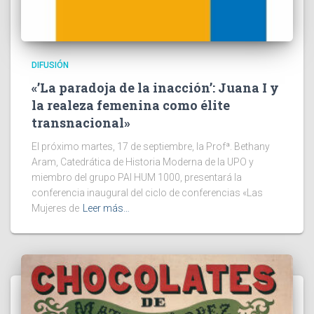
DIFUSIÓN
«’La paradoja de la inacción’: Juana I y
la realeza femenina como élite
transnacional»
El próximo martes, 17 de septiembre, la Profª. Bethany
Aram, Catedrática de Historia Moderna de la UPO y
miembro del grupo PAI HUM 1000, presentará la
conferencia inaugural del ciclo de conferencias «Las
Mujeres de
Leer más…