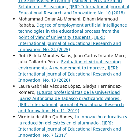
The SNS-Based E-Learning Model to Provide Smart
Solution for E-Learning
,
IJERI: International Journal of
Educational Research and Innovation: No. 10 (2018)
Mohammad Omar AL-Momani, Elham Mahmoud
Rababa,
Degree of employment artificial intelligence
technologies in the educational process from the
point of view of university students
,
IJERI:
International Journal of Educational Research and
Innovation: No. 24 (2025)
Rubí Estela Morales-Salas, Juan Carlos Infante-Moro,
Julia Gallardo-Pérez,
Evaluation of virtual learning
environments. A management to improve
,
IJERI:
International Journal of Educational Research and
Innovation: No. 13 (2020)
Laura Gabriela Vázquez López, Gladys Hernández-
Romero,
Futuros profesionistas de la Universidad
Juárez Autónoma de Tabasco practicando valores
,
IJERI: International Journal of Educational Research
and Innovation: No. 11 (2019)
Virginia de Alba Quiñones,
La innovación educativa y
la reducción del estrés en el alumnado
,
IJERI:
International Journal of Educational Research and
Innovation: No. 7 (2017)