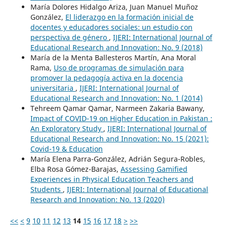
María Dolores Hidalgo Ariza, Juan Manuel Muñoz
González,
El liderazgo en la formación inicial de
docentes y educadores sociales: un estudio con
perspectiva de género
,
IJERI: International Journal of
Educational Research and Innovation: No. 9 (2018)
María de la Menta Ballesteros Martín, Ana Moral
Rama,
Uso de programas de simulación para
promover la pedagogía activa en la docencia
universitaria
,
IJERI: International Journal of
Educational Research and Innovation: No. 1 (2014)
Tehreem Qamar Qamar, Narmeen Zakaria Bawany,
Impact of COVID-19 on Higher Education in Pakistan :
An Exploratory Study
,
IJERI: International Journal of
Educational Research and Innovation: No. 15 (2021):
Covid-19 & Education
María Elena Parra-González, Adrián Segura-Robles,
Elba Rosa Gómez-Barajas,
Assessing Gamified
Experiences in Physical Education Teachers and
Students
,
IJERI: International Journal of Educational
Research and Innovation: No. 13 (2020)
<<
<
9
10
11
12
13
14
15
16
17
18
>
>>