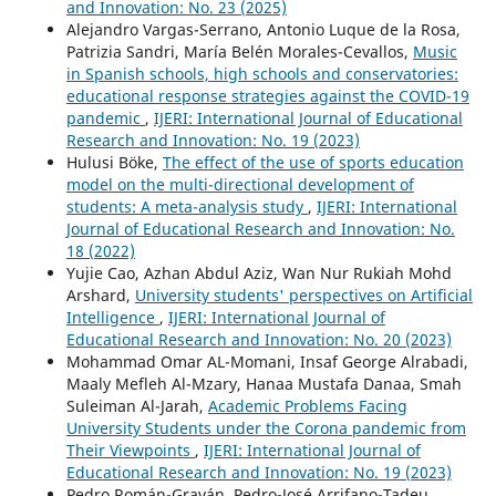
and Innovation: No. 23 (2025)
Alejandro Vargas-Serrano, Antonio Luque de la Rosa,
Patrizia Sandri, María Belén Morales-Cevallos,
Music
in Spanish schools, high schools and conservatories:
educational response strategies against the COVID-19
pandemic
,
IJERI: International Journal of Educational
Research and Innovation: No. 19 (2023)
Hulusi Böke,
The effect of the use of sports education
model on the multi-directional development of
students: A meta-analysis study
,
IJERI: International
Journal of Educational Research and Innovation: No.
18 (2022)
Yujie Cao, Azhan Abdul Aziz, Wan Nur Rukiah Mohd
Arshard,
University students' perspectives on Artificial
Intelligence
,
IJERI: International Journal of
Educational Research and Innovation: No. 20 (2023)
Mohammad Omar AL-Momani, Insaf George Alrabadi,
Maaly Mefleh Al-Mzary, Hanaa Mustafa Danaa, Smah
Suleiman Al-Jarah,
Academic Problems Facing
University Students under the Corona pandemic from
Their Viewpoints
,
IJERI: International Journal of
Educational Research and Innovation: No. 19 (2023)
Pedro Román-Graván, Pedro-José Arrifano-Tadeu,