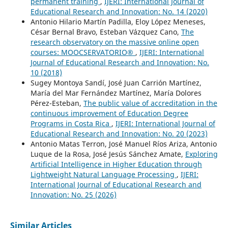
permanent training
,
IJERI: International Journal of
Educational Research and Innovation: No. 14 (2020)
Antonio Hilario Martín Padilla, Eloy López Meneses,
César Bernal Bravo, Esteban Vázquez Cano,
The
research observatory on the massive online open
courses: MOOCSERVATORIO®
,
IJERI: International
Journal of Educational Research and Innovation: No.
10 (2018)
Sugey Montoya Sandí, José Juan Carrión Martínez,
María del Mar Fernández Martínez, María Dolores
Pérez-Esteban,
The public value of accreditation in the
continuous improvement of Education Degree
Programs in Costa Rica
,
IJERI: International Journal of
Educational Research and Innovation: No. 20 (2023)
Antonio Matas Terron, José Manuel Ríos Ariza, Antonio
Luque de la Rosa, José Jesús Sánchez Amate,
Exploring
Artificial Intelligence in Higher Education through
Lightweight Natural Language Processing
,
IJERI:
International Journal of Educational Research and
Innovation: No. 25 (2026)
Similar Articles