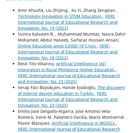
Amir Khushk, Liu Zhiying , Xu Yi, Zhang Zengtian ,
Technology Innovation in STEM Education
,
IJERI:
International Journal of Educational Research and
Innovation: No. 19 (2023)
Sumra Kalsoom B. , Muhammad Mumtaz, Nasra Dahir
Mohamed, Abdul Haseeb, Sarfaraz Hussain Ansari,
Online Education amid COVID-19 Crisis
,
IJERI:
International Journal of Educational Research and
Innovation: No. 18 (2022)
Resti Tito Villarino,
Artificial Intelligence (AI)
integration in Rural Philippine Higher Education
,
IJERI: International Journal of Educational Research
and Innovation: No. 23 (2025)
Serap Faiz Büyükçam, Hande Eyüboğlu,
The discovery
of interior design education in Turkey
,
IJERI:
International Journal of Educational Research and
Innovation: No. 23 (2025)
Emilio José Delgado-Algarra, José Antonio Vela-
Romero, Irene M. Palomero Ilardia, María Montserrat
Pastor Blázquez,
Artificial Intelligence in MOOCs
,
IJERI: International Journal of Educational Research