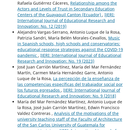
Rafaela Gutiérrez Cáceres,
Relationship among the
Actors and Levels of Trust in Secondary Education
Centers of the Guayaquil Canton (Ecuador)
,
IJERI:
International Journal of Educational Research and
Innovation: No. 12 (2019)
Alejandro Vargas-Serrano, Antonio Luque de la Rosa,
Patrizia Sandri, María Belén Morales-Cevallos,
Music
in Spanish schools, high schools and conservatories:
educational response strategies against the COVID-19
pandemic
,
IJERI: International Journal of Educational
Research and Innovation: No. 19 (2023)
José Juan Carrión Martínez, María del Mar Fernández
Martín, Carmen María Hernández Garre, Antonio
Luque de la Rosa,
La percepción de la enseñanza de
las competencias específicas del trabajador social por
los futuros egresados
,
IJERI: International Journal of
Educational Research and Innovation: No. 9 (2018)
María del Mar Fernández Martínez, Antonio Luque de
la Rosa, José Juán Carrión Martínez, Edwin Francisco
Valdez Contreras ,
Analysis of the motivations of the
university teaching staff of the Faculty of Architecture
of the San Carlos University of Guatemala for