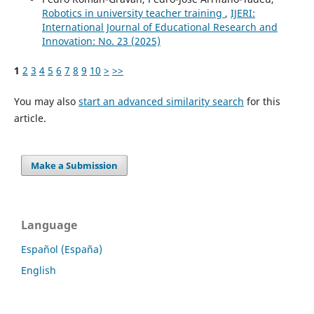
Robotics in university teacher training
,
IJERI:
International Journal of Educational Research and
Innovation: No. 23 (2025)
1
2
3
4
5
6
7
8
9
10
>
>>
You may also
start an advanced similarity search
for this
article.
Make a Submission
Language
Español (España)
English