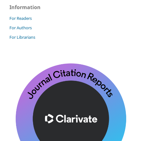
Information
For Readers
For Authors
For Librarians