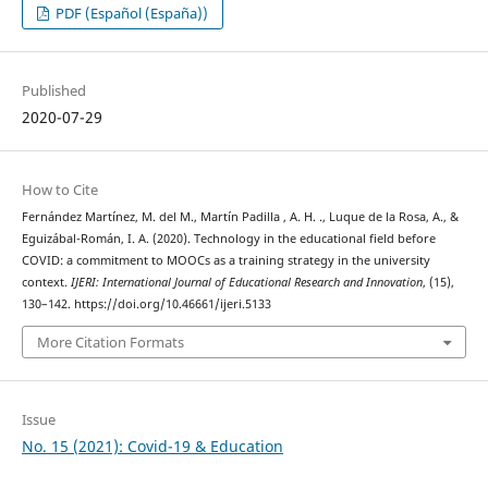
PDF (Español (España))
Published
2020-07-29
How to Cite
Fernández Martínez, M. del M., Martín Padilla , A. H. ., Luque de la Rosa, A., &
Eguizábal-Román, I. A. (2020). Technology in the educational field before
COVID: a commitment to MOOCs as a training strategy in the university
context.
IJERI: International Journal of Educational Research and Innovation
, (15),
130–142. https://doi.org/10.46661/ijeri.5133
More Citation Formats
Issue
No. 15 (2021): Covid-19 & Education