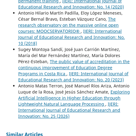
permanent training
,
IJERI: International Journal of
Educational Research and Innovation: No. 14 (2020)
Antonio Hilario Martín Padilla, Eloy López Meneses,
César Bernal Bravo, Esteban Vázquez Cano,
The
research observatory on the massive online open
courses: MOOCSERVATORIO®
,
IJERI: International
Journal of Educational Research and Innovation: No.
10 (2018)
Sugey Montoya Sandí, José Juan Carrión Martínez,
María del Mar Fernández Martínez, María Dolores
Pérez-Esteban,
The public value of accreditation in the
continuous improvement of Education Degree
Programs in Costa Rica
,
IJERI: International Journal of
Educational Research and Innovation: No. 20 (2023)
Antonio Matas Terron, José Manuel Ríos Ariza, Antonio
Luque de la Rosa, José Jesús Sánchez Amate,
Exploring
Artificial Intelligence in Higher Education through
Lightweight Natural Language Processing
,
IJERI:
International Journal of Educational Research and
Innovation: No. 25 (2026)
Similar Articles