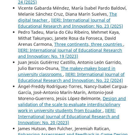
24 (2025)
Vicente Gabarda Méndez, María Isabel Pardo Baldoví,
Melanie Sánchez Cruz, Diana Marín Suelves,
The
digital teacher
,
IJERI: International Journal of
Educational Research and Innovation: No. 23 (2025)
Pedro Tadeu, Maria do Céu Ribeiro, Mehmet Kaya,
Mithat Takunyacı, Janete Rosa da Fonseca, David
Arenas Carmona,
Three continents, three countries
,
IJERI: International Journal of Educational Research
and Innovation: No. 19 (2023)
Juan Jesús Gutiérrez Castillo, Antonio León Garrido,
Julio Barroso-Osuna,
The makey-makey board in
university classrooms
,
IJERI: International Journal of
Educational Research and Innovation: No. 22 (2024)
Ángel-Freddy Rodríguez-Torres, Nancy-Isabel Cargua-
García, José-Antonio Marín-Marín, Antonio-José
Moreno-Guerrero, Jesús López-Belmonte,
Design and
validation of the scale to evaluate interdisciplinary
work in university students from Ecuador
,
IJERI:
International Journal of Educational Research and
Innovation: No. 20 (2023)
James Hutson, Ben Fulcher, Jeremiah Ratican,
Enhancing Assessment and Feedback in Game Design