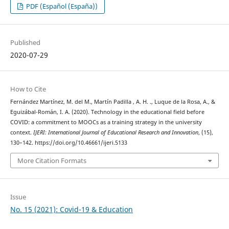
PDF (Español (España))
Published
2020-07-29
How to Cite
Fernández Martínez, M. del M., Martín Padilla , A. H. ., Luque de la Rosa, A., &
Eguizábal-Román, I. A. (2020). Technology in the educational field before
COVID: a commitment to MOOCs as a training strategy in the university
context.
IJERI: International Journal of Educational Research and Innovation
, (15),
130–142. https://doi.org/10.46661/ijeri.5133
More Citation Formats
Issue
No. 15 (2021): Covid-19 & Education