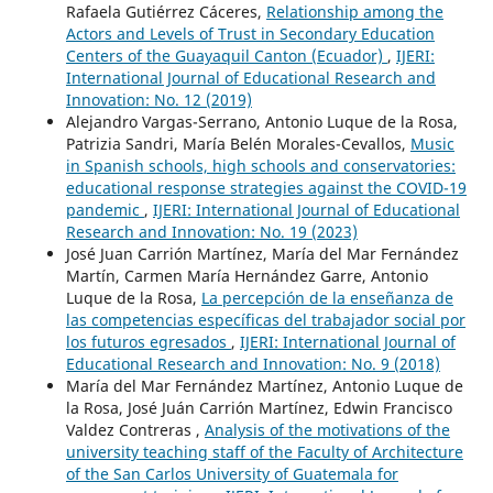
Rafaela Gutiérrez Cáceres,
Relationship among the
Actors and Levels of Trust in Secondary Education
Centers of the Guayaquil Canton (Ecuador)
,
IJERI:
International Journal of Educational Research and
Innovation: No. 12 (2019)
Alejandro Vargas-Serrano, Antonio Luque de la Rosa,
Patrizia Sandri, María Belén Morales-Cevallos,
Music
in Spanish schools, high schools and conservatories:
educational response strategies against the COVID-19
pandemic
,
IJERI: International Journal of Educational
Research and Innovation: No. 19 (2023)
José Juan Carrión Martínez, María del Mar Fernández
Martín, Carmen María Hernández Garre, Antonio
Luque de la Rosa,
La percepción de la enseñanza de
las competencias específicas del trabajador social por
los futuros egresados
,
IJERI: International Journal of
Educational Research and Innovation: No. 9 (2018)
María del Mar Fernández Martínez, Antonio Luque de
la Rosa, José Juán Carrión Martínez, Edwin Francisco
Valdez Contreras ,
Analysis of the motivations of the
university teaching staff of the Faculty of Architecture
of the San Carlos University of Guatemala for