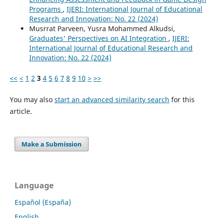
Programs
,
IJERI: International Journal of Educational
Research and Innovation: No. 22 (2024)
Musrrat Parveen, Yusra Mohammed Alkudsi,
Graduates' Perspectives on AI Integration
,
IJERI:
International Journal of Educational Research and
Innovation: No. 22 (2024)
<<
<
1
2
3
4
5
6
7
8
9
10
>
>>
You may also
start an advanced similarity search
for this
article.
Make a Submission
Language
Español (España)
English