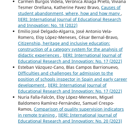
Carmen Burgos Videla, Verónica Aliaga Prieto, Viviana
Tesmer Orellana, Katherine Pavez Bravo,
Causes of
student abandonment, where, how and how many
,
IJERI: International Journal of Educational Research
and Innovation: No. 18 (2022)
Emilio José Delgado-Algarra, José Antonio Vela-
Romero, Eloy López-Meneses, César Bernal-Bravo,
Citizenship, heritage and inclusive education:
construction of a category system for the analysis of
didactic experiences
,
IJERI: International Journal of
Educational Research and Innovation: No. 17 (2022)
Esteban Vázquez-Cano, Blas Campos Barrionuevo,
Difficulties and challenges for admission to the
position of schools inspector in Spain and early career
development
,
IJERI: International Journal of
Educational Research and Innovation: No. 17 (2022)
Nuria Falla-Falcón, Eloy López-Meneses, Miguel
Baldomero Ramírez-Fernández, Samuel Crespo-
Ramos,
Comparison of quality supervision indicators
in remote training
,
IJERI: International Journal of
Educational Research and Innovation: No. 20 (2023)