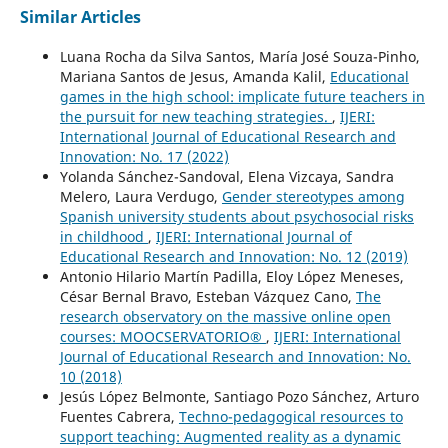
Similar Articles
Luana Rocha da Silva Santos, María José Souza-Pinho,
Mariana Santos de Jesus, Amanda Kalil,
Educational
games in the high school: implicate future teachers in
the pursuit for new teaching strategies.
,
IJERI:
International Journal of Educational Research and
Innovation: No. 17 (2022)
Yolanda Sánchez-Sandoval, Elena Vizcaya, Sandra
Melero, Laura Verdugo,
Gender stereotypes among
Spanish university students about psychosocial risks
in childhood
,
IJERI: International Journal of
Educational Research and Innovation: No. 12 (2019)
Antonio Hilario Martín Padilla, Eloy López Meneses,
César Bernal Bravo, Esteban Vázquez Cano,
The
research observatory on the massive online open
courses: MOOCSERVATORIO®
,
IJERI: International
Journal of Educational Research and Innovation: No.
10 (2018)
Jesús López Belmonte, Santiago Pozo Sánchez, Arturo
Fuentes Cabrera,
Techno-pedagogical resources to
support teaching: Augmented reality as a dynamic