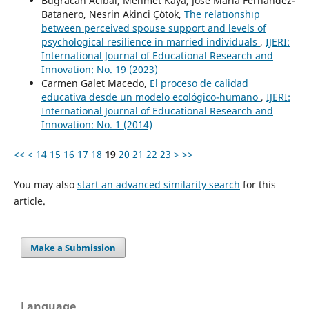
Buğracan Acibal, Mehmet Kaya, José María Fernández-
Batanero, Nesrin Akinci Çötok,
The relatıonshıp
between perceived spouse support and levels of
psychological resilience in married individuals
,
IJERI:
International Journal of Educational Research and
Innovation: No. 19 (2023)
Carmen Galet Macedo,
El proceso de calidad
educativa desde un modelo ecológico-humano
,
IJERI:
International Journal of Educational Research and
Innovation: No. 1 (2014)
<<
<
14
15
16
17
18
19
20
21
22
23
>
>>
You may also
start an advanced similarity search
for this
article.
Make a Submission
Language