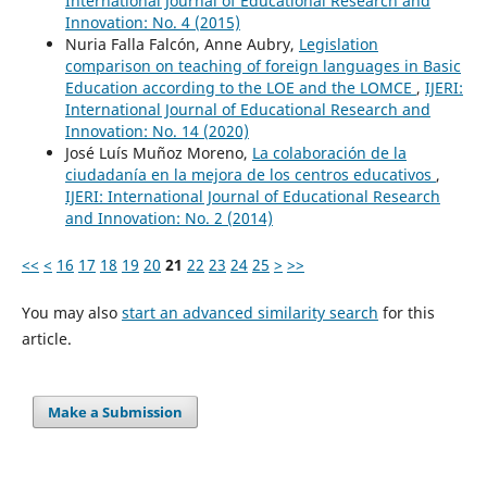
International Journal of Educational Research and
Innovation: No. 4 (2015)
Nuria Falla Falcón, Anne Aubry,
Legislation
comparison on teaching of foreign languages in Basic
Education according to the LOE and the LOMCE
,
IJERI:
International Journal of Educational Research and
Innovation: No. 14 (2020)
José Luís Muñoz Moreno,
La colaboración de la
ciudadanía en la mejora de los centros educativos
,
IJERI: International Journal of Educational Research
and Innovation: No. 2 (2014)
<<
<
16
17
18
19
20
21
22
23
24
25
>
>>
You may also
start an advanced similarity search
for this
article.
Make a Submission