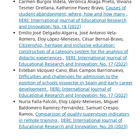
Carmen Burgos Videla, Verónica Aliaga Prieto, Viviana
Tesmer Orellana, Katherine Pavez Bravo,
Causes of
student abandonment, where, how and how many
,
IJERI: International Journal of Educational Research
and Innovation: No. 18 (2022)
Emilio José Delgado-Algarra, José Antonio Vela-
Romero, Eloy López-Meneses, César Bernal-Bravo,
Citizenship, heritage and inclusive education:
construction of a category system for the analysis of
didactic experiences
,
IJERI: International Journal of
Educational Research and Innovation: No. 17 (2022)
Esteban Vázquez-Cano, Blas Campos Barrionuevo,
Difficulties and challenges for admission to the
position of schools inspector in Spain and early career
development
,
IJERI: International Journal of
Educational Research and Innovation: No. 17 (2022)
Nuria Falla-Falcón, Eloy López-Meneses, Miguel
Baldomero Ramírez-Fernández, Samuel Crespo-
Ramos,
Comparison of quality supervision indicators
in remote training
,
IJERI: International Journal of
Educational Research and Innovation: No. 20 (2023)