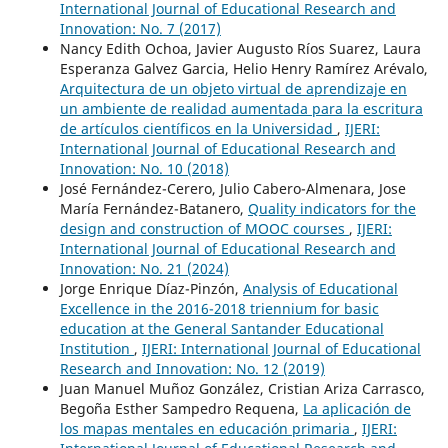
International Journal of Educational Research and
Innovation: No. 7 (2017)
Nancy Edith Ochoa, Javier Augusto Ríos Suarez, Laura
Esperanza Galvez Garcia, Helio Henry Ramírez Arévalo,
Arquitectura de un objeto virtual de aprendizaje en
un ambiente de realidad aumentada para la escritura
de artículos científicos en la Universidad
,
IJERI:
International Journal of Educational Research and
Innovation: No. 10 (2018)
José Fernández-Cerero, Julio Cabero-Almenara, Jose
María Fernández-Batanero,
Quality indicators for the
design and construction of MOOC courses
,
IJERI:
International Journal of Educational Research and
Innovation: No. 21 (2024)
Jorge Enrique Díaz-Pinzón,
Analysis of Educational
Excellence in the 2016-2018 triennium for basic
education at the General Santander Educational
Institution
,
IJERI: International Journal of Educational
Research and Innovation: No. 12 (2019)
Juan Manuel Muñoz González, Cristian Ariza Carrasco,
Begoña Esther Sampedro Requena,
La aplicación de
los mapas mentales en educación primaria
,
IJERI: