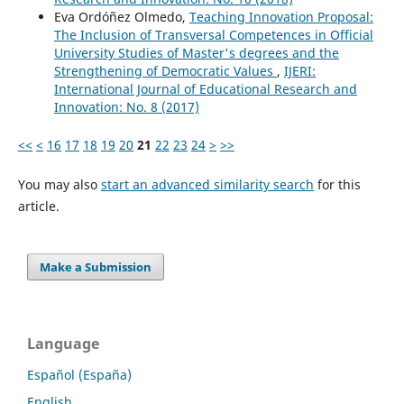
Eva Ordóñez Olmedo,
Teaching Innovation Proposal:
The Inclusion of Transversal Competences in Official
University Studies of Master's degrees and the
Strengthening of Democratic Values
,
IJERI:
International Journal of Educational Research and
Innovation: No. 8 (2017)
<<
<
16
17
18
19
20
21
22
23
24
>
>>
You may also
start an advanced similarity search
for this
article.
Make a Submission
Language
Español (España)
English