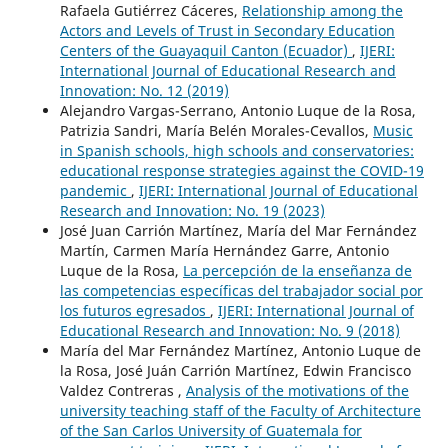
Rafaela Gutiérrez Cáceres,
Relationship among the
Actors and Levels of Trust in Secondary Education
Centers of the Guayaquil Canton (Ecuador)
,
IJERI:
International Journal of Educational Research and
Innovation: No. 12 (2019)
Alejandro Vargas-Serrano, Antonio Luque de la Rosa,
Patrizia Sandri, María Belén Morales-Cevallos,
Music
in Spanish schools, high schools and conservatories:
educational response strategies against the COVID-19
pandemic
,
IJERI: International Journal of Educational
Research and Innovation: No. 19 (2023)
José Juan Carrión Martínez, María del Mar Fernández
Martín, Carmen María Hernández Garre, Antonio
Luque de la Rosa,
La percepción de la enseñanza de
las competencias específicas del trabajador social por
los futuros egresados
,
IJERI: International Journal of
Educational Research and Innovation: No. 9 (2018)
María del Mar Fernández Martínez, Antonio Luque de
la Rosa, José Juán Carrión Martínez, Edwin Francisco
Valdez Contreras ,
Analysis of the motivations of the
university teaching staff of the Faculty of Architecture
of the San Carlos University of Guatemala for