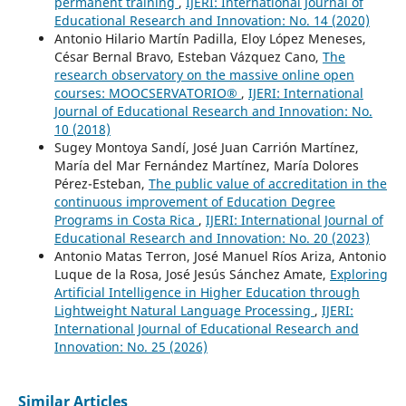
permanent training
,
IJERI: International Journal of
Educational Research and Innovation: No. 14 (2020)
Antonio Hilario Martín Padilla, Eloy López Meneses,
César Bernal Bravo, Esteban Vázquez Cano,
The
research observatory on the massive online open
courses: MOOCSERVATORIO®
,
IJERI: International
Journal of Educational Research and Innovation: No.
10 (2018)
Sugey Montoya Sandí, José Juan Carrión Martínez,
María del Mar Fernández Martínez, María Dolores
Pérez-Esteban,
The public value of accreditation in the
continuous improvement of Education Degree
Programs in Costa Rica
,
IJERI: International Journal of
Educational Research and Innovation: No. 20 (2023)
Antonio Matas Terron, José Manuel Ríos Ariza, Antonio
Luque de la Rosa, José Jesús Sánchez Amate,
Exploring
Artificial Intelligence in Higher Education through
Lightweight Natural Language Processing
,
IJERI:
International Journal of Educational Research and
Innovation: No. 25 (2026)
Similar Articles