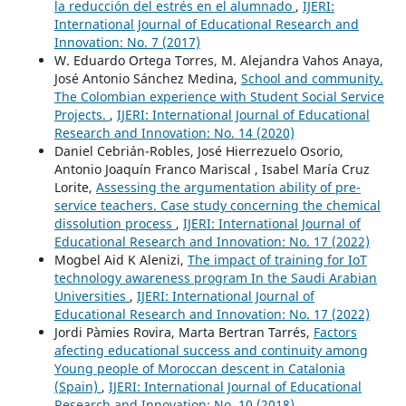
la reducción del estrés en el alumnado
,
IJERI:
International Journal of Educational Research and
Innovation: No. 7 (2017)
W. Eduardo Ortega Torres, M. Alejandra Vahos Anaya,
José Antonio Sánchez Medina,
School and community.
The Colombian experience with Student Social Service
Projects.
,
IJERI: International Journal of Educational
Research and Innovation: No. 14 (2020)
Daniel Cebrián-Robles, José Hierrezuelo Osorio,
Antonio Joaquín Franco Mariscal , Isabel María Cruz
Lorite,
Assessing the argumentation ability of pre-
service teachers. Case study concerning the chemical
dissolution process
,
IJERI: International Journal of
Educational Research and Innovation: No. 17 (2022)
Mogbel Aid K Alenizi,
The impact of training for IoT
technology awareness program In the Saudi Arabian
Universities
,
IJERI: International Journal of
Educational Research and Innovation: No. 17 (2022)
Jordi Pàmies Rovira, Marta Bertran Tarrés,
Factors
afecting educational success and continuity among
Young people of Moroccan descent in Catalonia
(Spain)
,
IJERI: International Journal of Educational
Research and Innovation: No. 10 (2018)