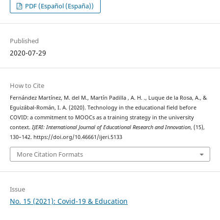
PDF (Español (España))
Published
2020-07-29
How to Cite
Fernández Martínez, M. del M., Martín Padilla , A. H. ., Luque de la Rosa, A., &
Eguizábal-Román, I. A. (2020). Technology in the educational field before
COVID: a commitment to MOOCs as a training strategy in the university
context.
IJERI: International Journal of Educational Research and Innovation
, (15),
130–142. https://doi.org/10.46661/ijeri.5133
More Citation Formats
Issue
No. 15 (2021): Covid-19 & Education