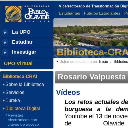
Vicerrectorado de Transformación Digi
Estudiantes
Futuros Estudiantes
P
La UPO
Estudiar
Biblioteca-CRA
Investigar
Usted se encuentra en:
Inicio
/
Bibliotec
UPO Virtual
Rosario Valpuesta
Biblioteca-CRAI
Sobre la Biblioteca
Vídeos
Servicios
Eureka
Los retos actuales d
burguesa a la demo
Biblioteca Digital
Youtube el 13 de novi
Revistas
electrónicas con
de Olavide
claves de acceso