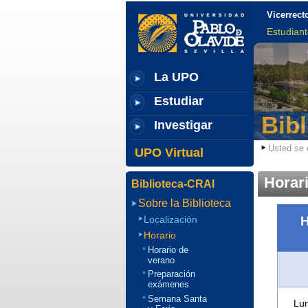
Vicerrect
Estudian
La UPO
Estudiar
Bib
Investigar
Usted se 
UPO Virtual
Horar
Biblioteca-CRAI
Sobre la Biblioteca
Localización
Horario
Horario de
verano
Preparación
exámenes
Semana Santa
Lun