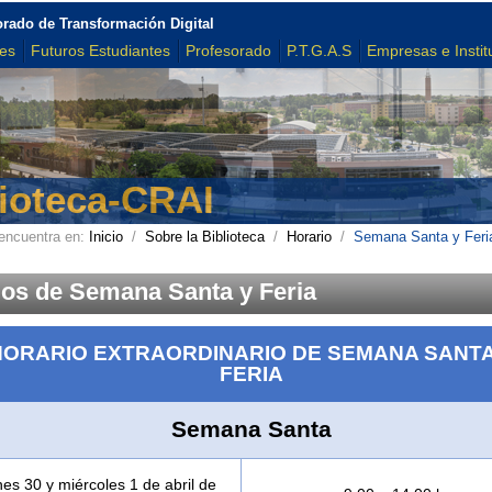
orado de Transformación Digital
tes
Futuros Estudiantes
Profesorado
P.T.G.A.S
Empresas e Instit
lioteca-CRAI
encuentra en:
Inicio
/
Sobre la Biblioteca
/
Horario
/
Semana Santa y Feri
ios de Semana Santa y Feria
HORARIO EXTRAORDINARIO DE SEMANA SANTA
FERIA
Semana Santa
es 30 y miércoles 1 de abril de