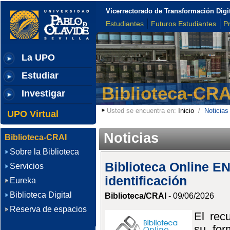
Vicerrectorado de Transformación Digi
Estudiantes
Futuros Estudiantes
P
La UPO
Estudiar
Biblioteca-CRA
Investigar
Usted se encuentra en:
Inicio
/
Noticias
UPO Virtual
Noticias
Biblioteca-CRAI
Sobre la Biblioteca
Biblioteca Online EN
Servicios
identificación
Eureka
Biblioteca Digital
Biblioteca/CRAI
- 09/06/2026
Reserva de espacios
El rec
su for