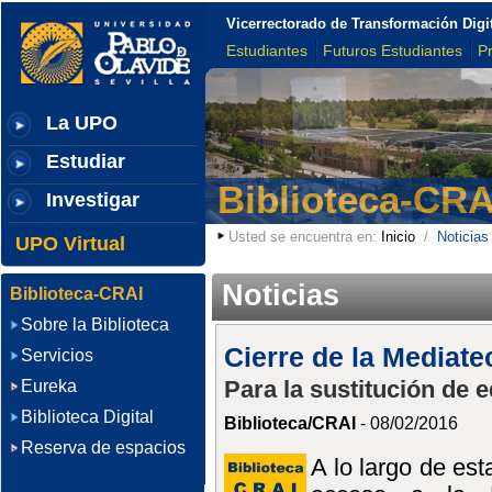
Vicerrectorado de Transformación Digi
Estudiantes
Futuros Estudiantes
P
La UPO
Estudiar
Biblioteca-CRA
Investigar
Usted se encuentra en:
Inicio
/
Noticias
UPO Virtual
Noticias
Biblioteca-CRAI
Sobre la Biblioteca
Cierre de la Mediatec
Servicios
Para la sustitución de 
Eureka
Biblioteca Digital
Biblioteca/CRAI
- 08/02/2016
Reserva de espacios
A lo largo de est