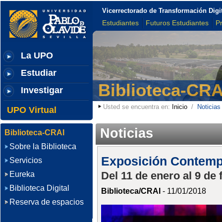
Vicerrectorado de Transformación Digi
Estudiantes
Futuros Estudiantes
P
La UPO
Estudiar
Biblioteca-CRA
Investigar
Usted se encuentra en:
Inicio
/
Noticias
UPO Virtual
Noticias
Biblioteca-CRAI
Sobre la Biblioteca
Exposición Contemp
Servicios
Del 11 de enero al 9 de 
Eureka
Biblioteca Digital
Biblioteca/CRAI
- 11/01/2018
Reserva de espacios