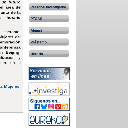
 un futuro
 el
área de
Personal Investigador
lanta de la
u
horario
PTGAS
Alumni
tinerante,
Mujeres del
emoración
Préstamo
Conferencia
n Beijing
,
Horario
lización y
nero en el
las Mujeres