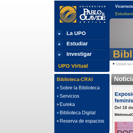
Vicerrect
Estudian
La UPO
Estudiar
Bib
Investigar
Usted se 
UPO Virtual
Notici
Biblioteca-CRAI
Sobre la Biblioteca
Exposic
Servicios
feminis
Eureka
Del 18 de
Biblioteca Digital
Biblioteca/
Reserva de espacios