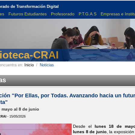
orado de Transformación Digital
tes
Futuros Estudiantes
Profesorado
P.T.G.A.S
Empresas e Instit
lioteca-CRAI
encuentra en:
Inicio
/
Noticias
as
ión "Por Ellas, por Todas. Avanzando hacia un futu
ta"
 mayo al 8 de junio
CRAI
- 15/05/2026
Desde el
lunes 18 de mayo
lunes 8 de junio
, la exposició