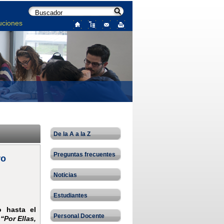
uciones
De la A a la Z
Preguntas frecuentes
ro
Noticias
Estudiantes
 hasta el
Personal Docente
n
“Por Ellas,