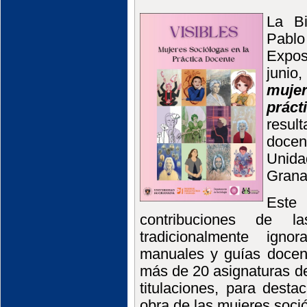
La Bi
Pablo
Expos
junio
mujer
práct
resul
doce
Unida
Grana
Este 
contribuciones de l
tradicionalmente ign
manuales y guías docent
más de 20 asignaturas de
titulaciones, para destac
obra de las mujeres soci