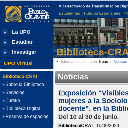
Vicerrectorado de Transformación Digi
Estudiantes
Futuros Estudiantes
P
La UPO
Estudiar
Biblioteca-CRA
Investigar
Usted se encuentra en:
Inicio
/
Noticias
UPO Virtual
Noticias
Biblioteca-CRAI
Sobre la Biblioteca
Exposición "Visibles
Servicios
mujeres a la Sociolo
Eureka
docente", en la Bibl
Biblioteca Digital
Del 10 al 30 de junio.
Reserva de espacios
Biblioteca/CRAI
- 10/06/2024