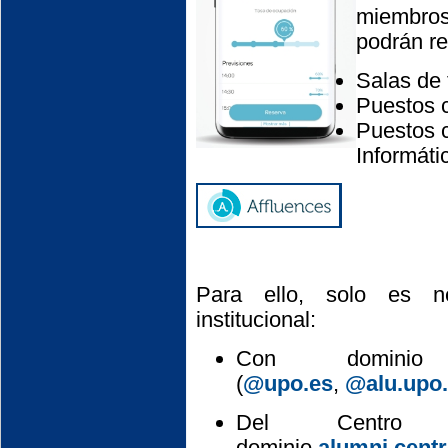
miembro
podrán re
Salas de 
Puestos 
Puestos 
Informáti
Para ello, solo es n
institucional:
Con domini
(
@upo.es
,
@alu.upo
Del Centro A
dominio
alumni.centr