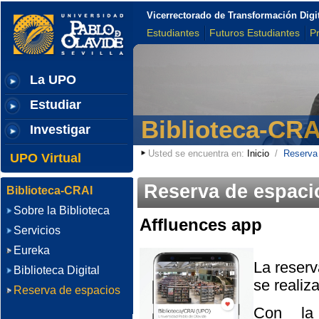
Vicerrectorado de Transformación Digi
Estudiantes
Futuros Estudiantes
P
La UPO
Estudiar
Biblioteca-CRA
Investigar
Usted se encuentra en:
Inicio
/
Reserva
UPO Virtual
Reserva de espaci
Biblioteca-CRAI
Sobre la Biblioteca
Affluences app
Servicios
Eureka
La reserv
Biblioteca Digital
se realiz
Reserva de espacios
Con la