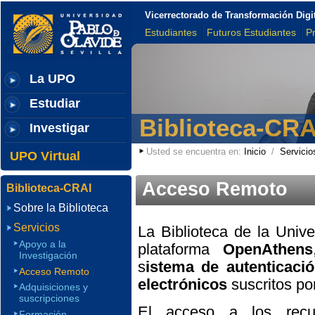
Vicerrectorado de Transformación Digi
Estudiantes
Futuros Estudiantes
P
La UPO
Estudiar
Biblioteca-CRA
Investigar
Usted se encuentra en:
Inicio
/
Servicio
UPO Virtual
Acceso Remoto
Biblioteca-CRAI
Sobre la Biblioteca
Servicios
La Biblioteca de la Univ
Apoyo a la
plataforma
OpenAthens
Investigación
s
istema de autenticaci
Acceso Remoto
electrónicos
suscritos por
Adquisiciones y
suscripciones
El acceso a los recur
Formación