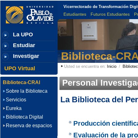
Vicerrectorado de Transformación Digi
Estudiantes
Futuros Estudiantes
P
La UPO
Estudiar
Biblioteca-CRA
Investigar
Usted se encuentra en:
Inicio
/
Bibliotec
UPO Virtual
Personal Investig
Biblioteca-CRAI
Sobre la Biblioteca
La Biblioteca del Pe
Servicios
Eureka
Biblioteca Digital
Producción científi
Reserva de espacios
Evaluación de la pro