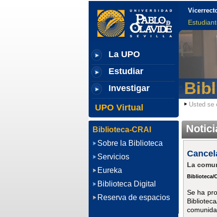
Vicerrect
Estudian
La UPO
Estudiar
Bib
Investigar
Usted se 
UPO Virtual
Notici
Biblioteca-CRAI
Sobre la Biblioteca
Cancela
Servicios
La comun
Eureka
Biblioteca/
Biblioteca Digital
Se ha pro
Reserva de espacios
Bibliote
comunidad