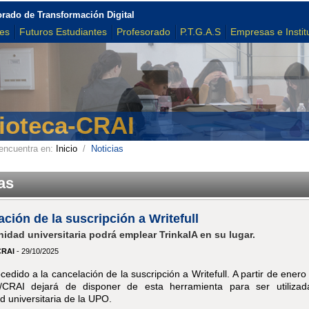
orado de Transformación Digital
tes
Futuros Estudiantes
Profesorado
P.T.G.A.S
Empresas e Instit
lioteca-CRAI
encuentra en:
Inicio
/
Noticias
as
ción de la suscripción a Writefull
idad universitaria podrá emplear TrinkaIA en su lugar.
CRAI
- 29/10/2025
cedido a la cancelación de la suscripción a Writefull. A partir de enero
ca/CRAI dejará de disponer de esta herramienta para ser utiliza
 universitaria de la UPO.