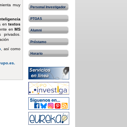
amienta muy
Personal Investigador
PTGAS
nteligencia
ca en
textos
ente en
MS
Alumni
s privados.
ación
Préstamo
o
, así como
Horario
@upo.es.