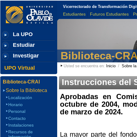
Vicerrectorado de Transformación Digi
Estudiantes
Futuros Estudiantes
P
La UPO
Estudiar
Biblioteca-CRA
Investigar
Usted se encuentra en:
Inicio
/
Sobre la
UPO Virtual
Instrucciones del 
Biblioteca-CRAI
Sobre la Biblioteca
Aprobadas en Comis
Localización
octubre de 2004, mod
Horario
de marzo de 2024.
Personal
Contacto
Instalaciones
Recursos de
La mayor parte del fondo b
Información