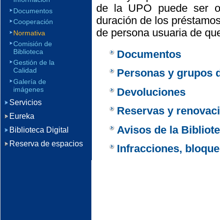
de la UPO puede ser o
Documentos
duración de los préstamos
Cooperación
de persona usuaria de que
Normativa
Comisión de
Biblioteca
Documentos
Gestión de la
Calidad
Personas y grupos d
Galería de
imágenes
Devoluciones
Servicios
Reservas y renovac
Eureka
Avisos de la Bibliot
Biblioteca Digital
Reserva de espacios
Infracciones, bloqu