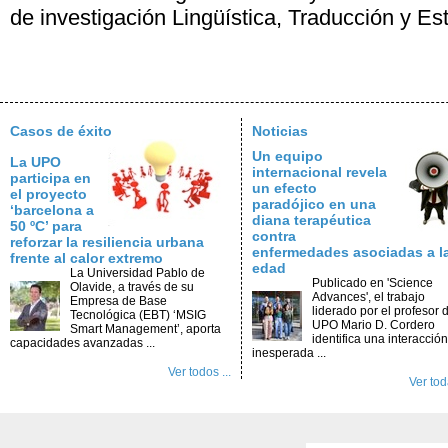
de investigación Lingüística, Traducción y Est
Casos de éxito
Noticias
Un equipo
La UPO
internacional revela
participa en
un efecto
el proyecto
paradójico en una
‘barcelona a
diana terapéutica
50 ºC’ para
contra
reforzar la resiliencia urbana
enfermedades asociadas a l
frente al calor extremo
edad
La Universidad Pablo de
Publicado en 'Science
Olavide, a través de su
Advances', el trabajo
Empresa de Base
liderado por el profesor d
Tecnológica (EBT) ‘MSIG
UPO Mario D. Cordero
Smart Management’, aporta
identifica una interacción
capacidades avanzadas ...
inesperada ...
Ver todos ...
Ver toda