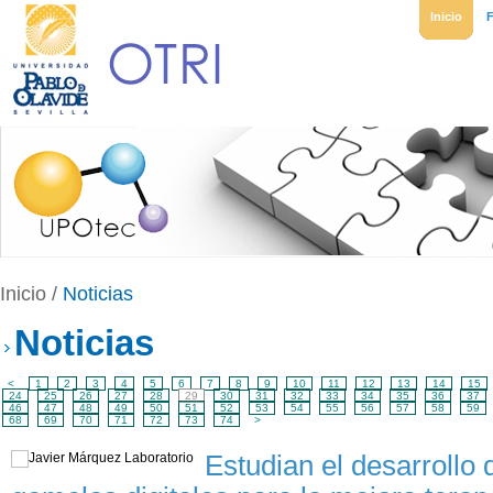
Inicio
Inicio
/
Noticias
Noticias
<
1
2
3
4
5
6
7
8
9
10
11
12
13
14
15
24
25
26
27
28
29
30
31
32
33
34
35
36
37
46
47
48
49
50
51
52
53
54
55
56
57
58
59
68
69
70
71
72
73
74
>
Estudian el desarrollo