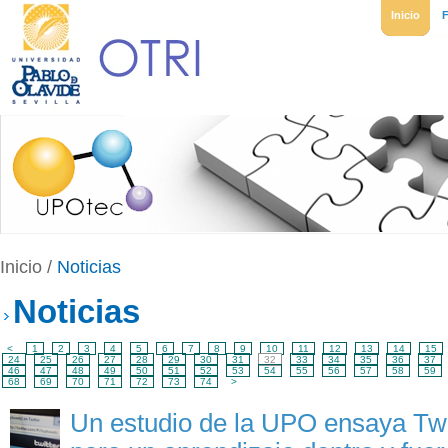
Inicio
Inicio
/
Noticias
Noticias
<
1
2
3
4
5
6
7
8
9
10
11
12
13
14
15
24
25
26
27
28
29
30
31
32
33
34
35
36
37
46
47
48
49
50
51
52
53
54
55
56
57
58
59
68
69
70
71
72
73
74
>
Un estudio de la UPO ensaya Tw