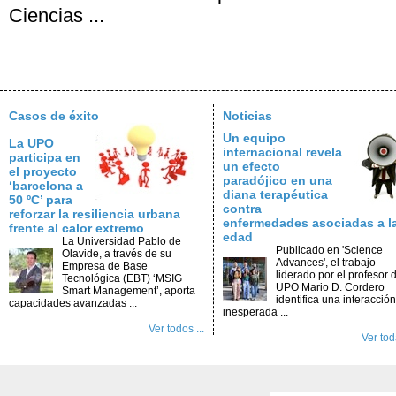
Ciencias ...
Casos de éxito
Noticias
Un equipo
La UPO
internacional revela
participa en
un efecto
el proyecto
paradójico en una
‘barcelona a
diana terapéutica
50 ºC’ para
contra
reforzar la resiliencia urbana
enfermedades asociadas a l
frente al calor extremo
edad
La Universidad Pablo de
Publicado en 'Science
Olavide, a través de su
Advances', el trabajo
Empresa de Base
liderado por el profesor d
Tecnológica (EBT) ‘MSIG
UPO Mario D. Cordero
Smart Management’, aporta
identifica una interacción
capacidades avanzadas ...
inesperada ...
Ver todos ...
Ver toda