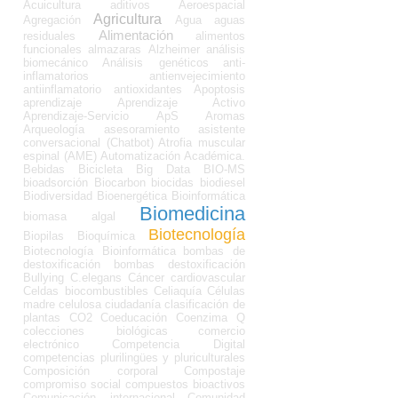
Acuicultura
aditivos
Aeroespacial
Agricultura
Agregación
Agua
aguas
Alimentación
residuales
alimentos
funcionales
almazaras
Alzheimer
análisis
biomecánico
Análisis genéticos
anti-
inflamatorios
antienvejecimiento
antiinflamatorio
antioxidantes
Apoptosis
aprendizaje
Aprendizaje Activo
Aprendizaje-Servicio
ApS
Aromas
Arqueología
asesoramiento
asistente
conversacional (Chatbot)
Atrofia muscular
espinal (AME)
Automatización Académica.
Bebidas
Bicicleta
Big Data
BIO-MS
bioadsorción
Biocarbon
biocidas
biodiesel
Biodiversidad
Bioenergética
Bioinformática
Biomedicina
biomasa algal
Biotecnología
Biopilas
Bioquímica
Biotecnología Bioinformática
bombas de
destoxificación
bombas destoxificación
Bullying
C.elegans
Cáncer
cardiovascular
Celdas biocombustibles
Celiaquía
Células
madre
celulosa
ciudadanía
clasificación de
plantas
CO2
Coeducación
Coenzima Q
colecciones biológicas
comercio
electrónico
Competencia Digital
competencias plurilingües y pluriculturales
Composición corporal
Compostaje
compromiso social
compuestos bioactivos
Comunicación internacional
Comunidad