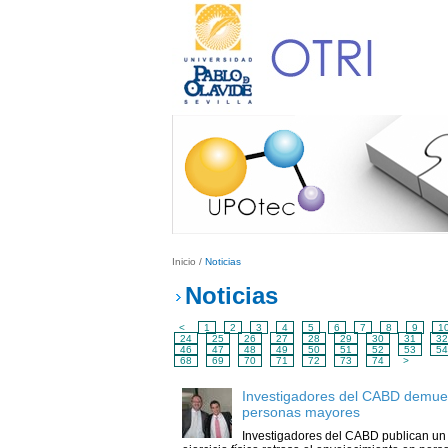
Inicio
/
Noticias
Noticias
<
1
2
3
4
5
6
7
8
9
1
24
25
26
27
28
29
30
31
32
46
47
48
49
50
51
52
53
54
68
69
70
71
72
73
74
>
Investigadores del CABD demuestr
personas mayores
Investigadores del CABD publican un 