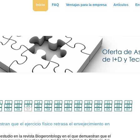
Inicio
FAQ
Ventajas para la empresa
Artículos
En
0
11
12
13
14
15
16
17
18
19
20
21
22
23
33
34
35
36
37
38
39
40
41
42
43
44
45
55
56
57
58
59
60
61
62
63
64
65
66
67
an que el ejercicio físico retrasa el envejecimiento en
estudio en la revista Biogerontology en el que demuestran que el