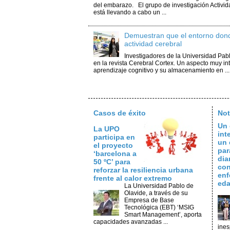
del embarazo. El grupo de investigación Activid
está llevando a cabo un ...
Demuestran que el entorno donde
actividad cerebral
Investigadores de la Universidad Pabl
en la revista Cerebral Cortex. Un aspecto muy i
aprendizaje cognitivo y su almacenamiento en ...
Casos de éxito
Not
Un 
La UPO
int
participa en
un 
el proyecto
par
‘barcelona a
dia
50 ºC’ para
con
reforzar la resiliencia urbana
enf
frente al calor extremo
ed
La Universidad Pablo de
Olavide, a través de su
Empresa de Base
Tecnológica (EBT) ‘MSIG
Smart Management’, aporta
capacidades avanzadas ...
ines