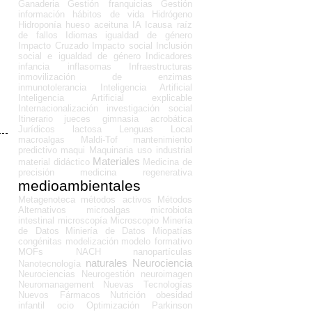
Ganaderia
Gestión franquicias
Gestión
información
hábitos de vida
Hidrógeno
Hidroponía
hueso aceituna
IA
Icausa raíz
de fallos
Idiomas
igualdad de género
Impacto Cruzado
Impacto social
Inclusión
social e igualdad de género
Indicadores
infancia
inflasomas
Infraestructuras
inmovilización de enzimas
inmunotolerancia
Inteligencia Artificial
Inteligencia Artificial explicable
Internacionalización
investigación social
Itinerario
jueces gimnasia acrobática
Jurídicos
lactosa
Lenguas
Local
macroalgas
Maldi-Tof
mantenimiento
predictivo
maqui
Maquinaria uso industrial
Materiales
material didáctico
Medicina de
precisión
medicina regenerativa
medioambientales
Metagenoteca
métodos activos
Métodos
Alternativos
microalgas
microbiota
intestinal
microscopía
Microscopio
Minería
de Datos
Miniería de Datos
Miopatías
congénitas
modelización
modelo formativo
MOFs
NACH
nanopartículas
naturales
Neurociencia
Nanotecnología
Neurociencias
Neurogestión
neuroimagen
Neuromanagement
Nuevas Tecnologías
Nuevos Fármacos
Nutrición
obesidad
infantil
ocio
Optimización
Parkinson