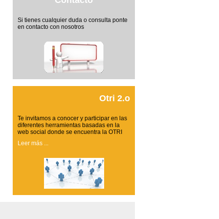
Contacto
Si tienes cualquier duda o consulta ponte
en contacto con nosotros
Otri 2.o
Te invitamos a conocer y participar en las
diferentes herramientas basadas en la
web social donde se encuentra la OTRI
Leer más ...