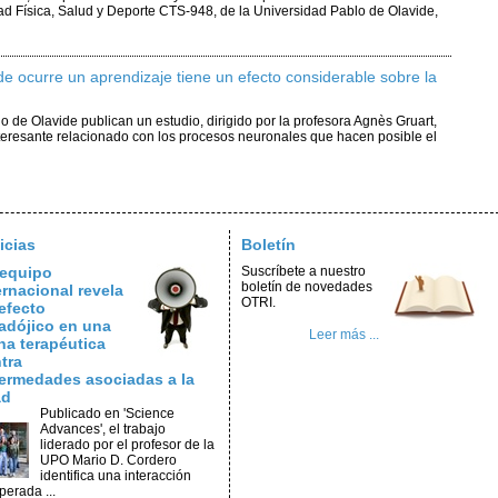
ad Física, Salud y Deporte CTS-948, de la Universidad Pablo de Olavide,
 ocurre un aprendizaje tiene un efecto considerable sobre la
o de Olavide publican un estudio, dirigido por la profesora Agnès Gruart,
nteresante relacionado con los procesos neuronales que hacen posible el
icias
Boletín
equipo
Suscríbete a nuestro
boletín de novedades
ernacional revela
OTRI.
efecto
adójico en una
Leer más ...
na terapéutica
tra
ermedades asociadas a la
ad
Publicado en 'Science
Advances', el trabajo
liderado por el profesor de la
UPO Mario D. Cordero
identifica una interacción
perada ...