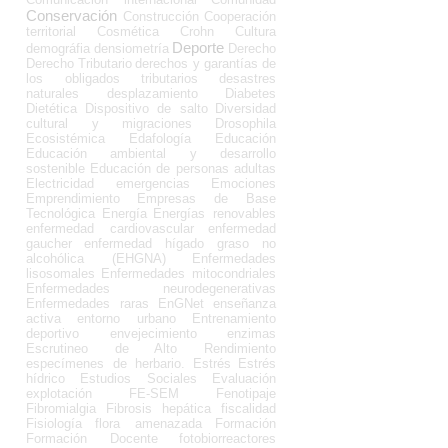
Conservación
Construcción
Cooperación
territorial
Cosmética
Crohn
Cultura
Deporte
demográfia
densiometría
Derecho
Derecho Tributario
derechos y garantías de
los obligados tributarios
desastres
naturales
desplazamiento
Diabetes
Dietética
Dispositivo de salto
Diversidad
cultural y migraciones
Drosophila
Ecosistémica
Edafología
Educación
Educación ambiental y desarrollo
sostenible
Educación de personas adultas
Electricidad
emergencias
Emociones
Emprendimiento
Empresas de Base
Tecnológica
Energía
Energías renovables
enfermedad cardiovascular
enfermedad
gaucher
enfermedad hígado graso no
alcohólica (EHGNA)
Enfermedades
lisosomales
Enfermedades mitocondriales
Enfermedades neurodegenerativas
Enfermedades raras
EnGNet
enseñanza
activa
entorno urbano
Entrenamiento
deportivo
envejecimiento
enzimas
Escrutineo de Alto Rendimiento
especímenes de herbario.
Estrés
Estrés
hídrico
Estudios Sociales
Evaluación
explotación
FE-SEM
Fenotipaje
Fibromialgia
Fibrosis hepática
fiscalidad
Fisiología
flora amenazada
Formación
Formación Docente
fotobiorreactores