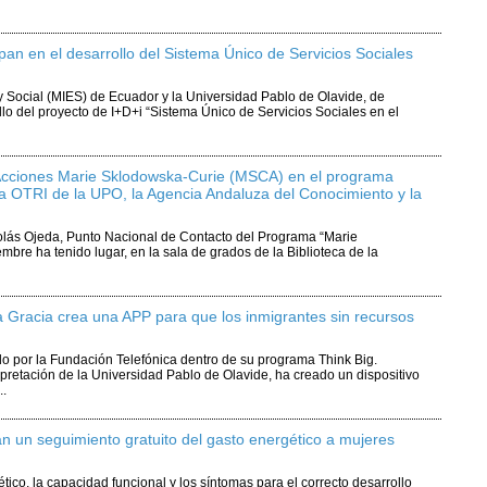
pan en el desarrollo del Sistema Único de Servicios Sociales
y Social (MIES) de Ecuador y la Universidad Pablo de Olavide, de
llo del proyecto de I+D+i “Sistema Único de Servicios Sociales en el
 Acciones Marie Sklodowska-Curie (MSCA) en el programa
a OTRI de la UPO, la Agencia Andaluza del Conocimiento y la
colás Ojeda, Punto Nacional de Contacto del Programa “Marie
mbre ha tenido lugar, en la sala de grados de la Biblioteca de la
a Gracia crea una APP para que los inmigrantes sin recursos
do por la Fundación Telefónica dentro de su programa Think Big.
rpretación de la Universidad Pablo de Olavide, ha creado un dispositivo
..
an un seguimiento gratuito del gasto energético a mujeres
ico, la capacidad funcional y los síntomas para el correcto desarrollo