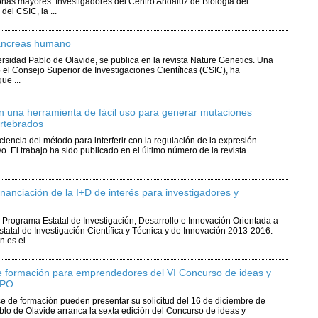
rsonas mayores. Investigadores del Centro Andaluz de Biología del
del CSIC, la ...
páncreas humano
versidad Pablo de Olavide, se publica en la revista Nature Genetics. Una
o el Consejo Superior de Investigaciones Científicas (CSIC), ha
ue ...
n una herramienta de fácil uso para generar mutaciones
rtebrados
iencia del método para interferir con la regulación de la expresión
. El trabajo ha sido publicado en el último número de la revista
inanciación de la I+D de interés para investigadores y
Programa Estatal de Investigación, Desarrollo e Innovación Orientada a
statal de Investigación Científica y Técnica y de Innovación 2013-2016.
 es el ...
e de formación para emprendedores del VI Concurso de ideas y
UPO
ase de formación pueden presentar su solicitud del 16 de diciembre de
lo de Olavide arranca la sexta edición del Concurso de ideas y