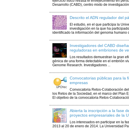
ejercicio físico retrasa el envejecimiento en pe
Desarrollo (CABD), centro mixto de investigación 
Descrito el ADN regulador del 
El estudio, en el que participa la Uni
investigación en la que ha participad
identificado la información del genoma humano q
Investigadores del CABD diseña
reguladoras en embriones de ve
Los resultados demuestran la gran efic
génica de una forma detectable en el embrión vivo
Genome Research. Investigadores ...
Convocatorias públicas para la f
empresas
Convocatoria Retos-Colaboración del 
los Retos de la Sociedad, en el marco del Plan E
El objetivo de la convocatoria Retos-Colaboración
Abierta la inscripción a la fas
proyectos empresariales de la 
Los interesados en participar en la f
2013 al 20 de enero de 2014. La Universidad Pab