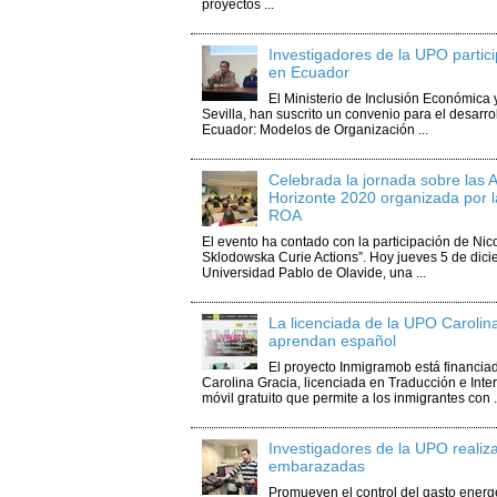
proyectos ...
Investigadores de la UPO partici
en Ecuador
El Ministerio de Inclusión Económica 
Sevilla, han suscrito un convenio para el desarro
Ecuador: Modelos de Organización ...
Celebrada la jornada sobre las
Horizonte 2020 organizada por l
ROA
El evento ha contado con la participación de Ni
Sklodowska Curie Actions”. Hoy jueves 5 de dicie
Universidad Pablo de Olavide, una ...
La licenciada de la UPO Carolin
aprendan español
El proyecto Inmigramob está financia
Carolina Gracia, licenciada en Traducción e Inte
móvil gratuito que permite a los inmigrantes con .
Investigadores de la UPO realiz
embarazadas
Promueven el control del gasto energét