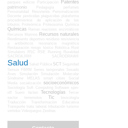
Patentes
parques eólicos
Participación
patrimonio
Pedagogía
perfumes
Personalidad Resistente
Personalización
Docente
pesticidas
plaguicidas
plataforma
procedimientos de aplicación de los
tributos
Proteómica
Proteosoma
Química
Químicas
Raman
reactores enzimáticos
Recursos naturales
Recursos Marinos
Rendimiento deportivo
residuos
resistencia
a antibióticos
resonancia magnética
Restauración
riesgo tóxico
Robótica
Root
Simulators
RSC
RSE
Running
Ruralidad
SACROAJIR®
SACRODRAW®
Salud
SCT
Salud Pública
Seguridad
Sensor FBRM
Series temporales
Sexado
Aves
Simulación
Simulación Molecular
Síndrome MELAS
smart cities
Social
socioeconómicos
Media
socialización
Sociología
Soft Computing
Software
spin-
Tecnologías
off
Suero lácteo
Tercer
Tic
sector
terremotos
toxicología
Traducción
Transformación Educativa
Transporte
trata laboral
tributación
turismo
vertidos
Videojuegos
Zeolitas