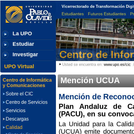
Vicerrectorado de Transformación Digi
Estudiantes
Futuros Estudiantes
P
La UPO
Estudiar
Centro de Info
Investigar
Usted se encuentra en:
www.upo.es/cic
UPO Virtual
Mención UCUA
Centro de Informática
y Comunicaciones
Sobre el CIC
Mención de Reconoc
Centro de Servicios
Plan Andaluz de Ca
Servicios
(PACU), en su convoca
Descargas
La Unidad para la Calid
Calidad
(UCUA) emite documento