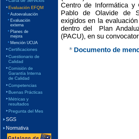
Carta de Servicios
Centro de Informática y
Evaluación EFQM
Pablo de Olavide de Se
Autoevaluación
exigidos en la evaluació
Evaluación
externa
dentro del Plan Andaluz
Planes de
(PACU), en su convocator
mejora
Mención UCUA
Documento de menc
Certificaciones
Cuestionario de
Calidad
Comisión de
Garantía Interna
de Calidad
Competencias
Buenas Prácticas
Métricas y
resultados
Pregunta del Mes
SGS
Normativa